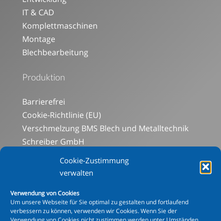
IT & CAD
Komplettmaschinen
Montage
Blechbearbeitung
Produktion
Barrierefrei
Cookie-Richtlinie (EU)
Verschmelzung BMS Blech und Metalltechnik
Schreiber GmbH
Social-Media-Datenschutz
Cookie-Zustimmung
Aluminiumabteilung
verwalten
Blechbearbeitung
Verwendung von Cookies
Mechanische Bearbeitung
Um unsere Webseite für Sie optimal zu gestalten und fortlaufend
Schweißen
verbessern zu können, verwenden wir Cookies. Wenn Sie der
Verwendung von Cookies nicht zustimmen werden unter Umständen