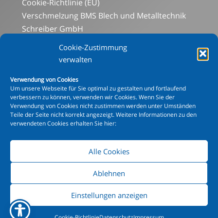
Cookie-Richtlinie (EU)
Verschmelzung BMS Blech und Metalltechnik
Schreiber GmbH
Social-Media-Datenschutz
Cookie-Zustimmung
Aluminiumabteilung
verwalten
Blechbearbeitung
Verwendung von Cookies
Mechanische Bearbeitung
Um unsere Webseite für Sie optimal zu gestalten und fortlaufend
Schweißen
verbessern zu können, verwenden wir Cookies. Wenn Sie der
Verwendung von Cookies nicht zustimmen werden unter Umständen
Beschichtung
Teile der Seite nicht korrekt angezeigt. Weitere Informationen zu den
XXL Pulverbeschichtung
verwendeten Cookies erhalten Sie hier:
Alle Cookies
© Copyright 2015 - 2024 mks Metallbau Schreiber
GmbH
Ablehnen
Hinweis Pulverbeschichtung
|
AGB
|
Einstellungen anzeigen
IMPRESSUM
|
DATENSCHUTZ
|
SOCIAL-MEDIA-
DATENSCHUTZ
Cookie-Richtlinie
Datenschutz
Impressum