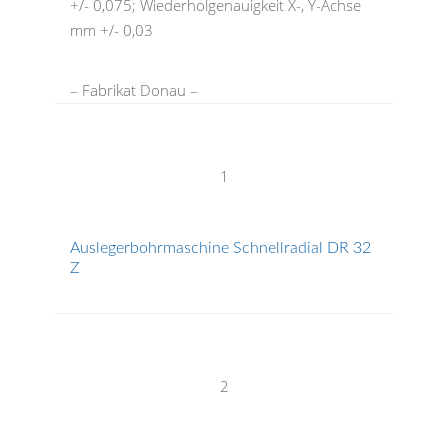
+/- 0,075; Wiederholgenauigkeit X-, Y-Achse
mm +/- 0,03
– Fabrikat Donau –
1
Auslegerbohrmaschine Schnellradial DR 32
Z
2