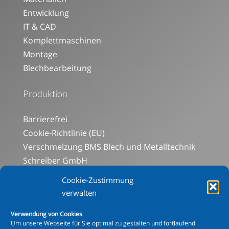
Entwicklung
IT & CAD
Komplettmaschinen
Montage
Blechbearbeitung
Produktion
Barrierefrei
Cookie-Richtlinie (EU)
Verschmelzung BMS Blech und Metalltechnik
Schreiber GmbH
Social-Media-Datenschutz
Cookie-Zustimmung
Aluminiumabteilung
verwalten
Blechbearbeitung
Verwendung von Cookies
Mechanische Bearbeitung
Um unsere Webseite für Sie optimal zu gestalten und fortlaufend