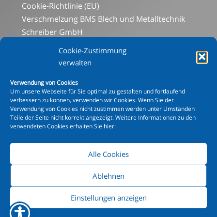
Cookie-Richtlinie (EU)
Verschmelzung BMS Blech und Metalltechnik
Schreiber GmbH
Social-Media-Datenschutz
Cookie-Zustimmung
Aluminiumabteilung
verwalten
Blechbearbeitung
Verwendung von Cookies
Mechanische Bearbeitung
Um unsere Webseite für Sie optimal zu gestalten und fortlaufend
Schweißen
verbessern zu können, verwenden wir Cookies. Wenn Sie der
Verwendung von Cookies nicht zustimmen werden unter Umständen
Beschichtung
Teile der Seite nicht korrekt angezeigt. Weitere Informationen zu den
XXL Pulverbeschichtung
verwendeten Cookies erhalten Sie hier:
Alle Cookies
© Copyright 2015 - 2024 mks Metallbau Schreiber
GmbH
Ablehnen
Hinweis Pulverbeschichtung
|
AGB
|
Einstellungen anzeigen
IMPRESSUM
|
DATENSCHUTZ
|
SOCIAL-MEDIA-
DATENSCHUTZ