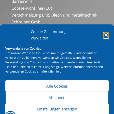
Barrierefrei
Cookie-Richtlinie (EU)
Verschmelzung BMS Blech und Metalltechnik
Schreiber GmbH
Social-Media-Datenschutz
Cookie-Zustimmung
Aluminiumabteilung
verwalten
Blechbearbeitung
Verwendung von Cookies
Mechanische Bearbeitung
Um unsere Webseite für Sie optimal zu gestalten und fortlaufend
Schweißen
verbessern zu können, verwenden wir Cookies. Wenn Sie der
Verwendung von Cookies nicht zustimmen werden unter Umständen
Beschichtung
Teile der Seite nicht korrekt angezeigt. Weitere Informationen zu den
XXL Pulverbeschichtung
verwendeten Cookies erhalten Sie hier:
Alle Cookies
© Copyright 2015 - 2024 mks Metallbau Schreiber
GmbH
Ablehnen
Hinweis Pulverbeschichtung
|
AGB
|
Einstellungen anzeigen
IMPRESSUM
|
DATENSCHUTZ
|
SOCIAL-MEDIA-