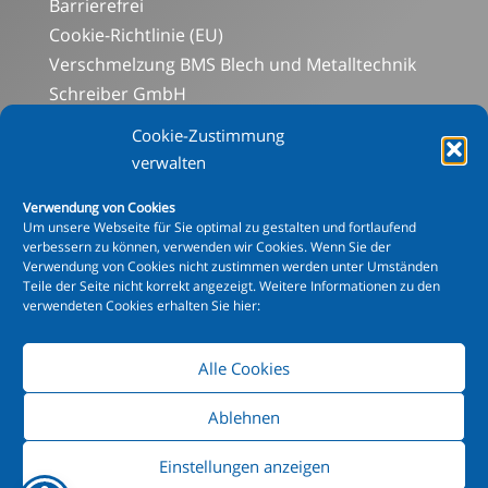
Barrierefrei
Cookie-Richtlinie (EU)
Verschmelzung BMS Blech und Metalltechnik
Schreiber GmbH
Social-Media-Datenschutz
Cookie-Zustimmung
Aluminiumabteilung
verwalten
Blechbearbeitung
Verwendung von Cookies
Mechanische Bearbeitung
Um unsere Webseite für Sie optimal zu gestalten und fortlaufend
Schweißen
verbessern zu können, verwenden wir Cookies. Wenn Sie der
Verwendung von Cookies nicht zustimmen werden unter Umständen
Beschichtung
Teile der Seite nicht korrekt angezeigt. Weitere Informationen zu den
XXL Pulverbeschichtung
verwendeten Cookies erhalten Sie hier:
Alle Cookies
© Copyright 2015 - 2024 mks Metallbau Schreiber
GmbH
Ablehnen
Hinweis Pulverbeschichtung
|
AGB
|
Einstellungen anzeigen
IMPRESSUM
|
DATENSCHUTZ
|
SOCIAL-MEDIA-